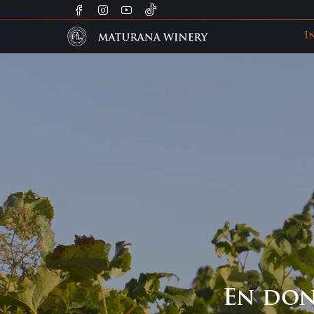
I
En don