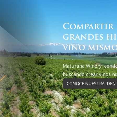
Compartir 
grandes hi
vino mismo
Maturana Winery, comi
buscando crear vinos n
CONOCE NUESTRA IDEN