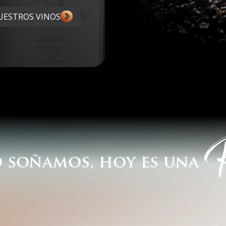
UESTROS VINOS
R
o
soñamos,
hoy
es
una