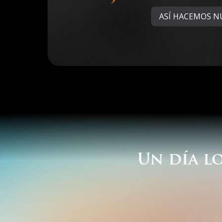
ASÍ HACEMOS N
Un
día
l