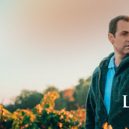
jo
100%