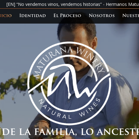
[EN] “No vendemos vinos, vendemos historias” - Hermanos Matu
nicio
Identidad
El Proceso
Nosotros
Nuest
de la familia, lo ancestr