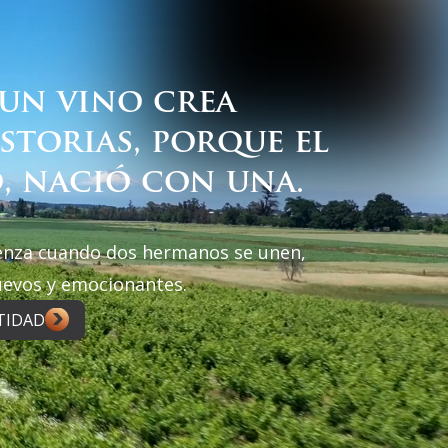
un vino crea
storias, porque el
, nació con una.
enza cuando dos hermanos se unen,
uevos y emocionantes.
TIDAD